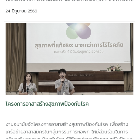
โรค อีกทั้งเป็นการเตรียมความพร้อมสำหรับนักศึกษาที่จะเปิด
24 มิถุนายน 2569
เทอม ในปีการศึกษา 2569 โดยเชิญเจ้าหน้าที่จากเทศบาลเมือง
แม่โจ้มาพ่นฝอยละอองกำจัดยุง บริเวณหอพักนักศึกษา สวนป่า
บ้านพักบุคลากร และบริเวณโดยรอบมหาวิทยาลัย ทั้งนี้ ทีมงานผู้
บริหารจากเทศบาลเมืองแม่โจ้ ได้มอบทรายอะเบทให้แก่งานอนามัย
ไว้เพื่อกำจัดลูกน้ำยุงลาย โดยการประชาสัมพันธ์ให้ทุกหน่วยงานที่
มีความต้องการทรายอะเบท สามารถมารับได้ที่งานอนามัย กอง
พัฒนานักศึกษา อาคารอำนวย ยศสุข
โครงการอาสาสร้างสุขภาพป้องกันโรค
งานอนามัยจัดโครงการอาสาสร้างสุขภาพป้องกันโรค เพื่อสร้าง
เครือข่ายอาสาสมัครในกลุ่มกรรมการหอพัก ให้มีส่วนร่วมในการ
สร้างเสริมสุขภาพ ป้องกันโรค รู้วิธีการช่วยเหลือดูแล แก้ไขปัญหา