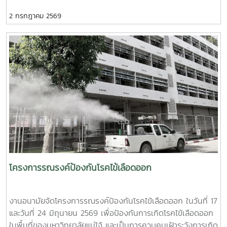
มนุษย์ เพื่อถวายเป็นพระกุศลแด่ สมเด็จพระเจ้าลูกเธอ เจ้าฟ้าพัช
ปลอดภัย (Safe Space) ให้เกิดขึ้นในมหาวิทยาลัยช่วงท้ายของ
2 กรกฎาคม 2569
รกิติยาภา นเรนทิราเทพยวดี กรมหลวงราช สาริณีสิริพัชร มหา
การอบรมยังให้ความสำคัญกับการดูแลสุขภาพจิตของบุคลากรผู้
วัชรราชธิดา ในวันที่ 1 และ 2 กรกฎาคม 2569 เวลา 09.00 –
ปฏิบัติงาน โดยเฉพาะการป้องกันภาวะหมดไฟ (Burnout) การ
14.00 น. ณ ลานอนันต์ ปัญญาวีร์ อาคารอำนวย ยศสุข
พัฒนาทักษะการเมตตาต่อตนเอง (Self-Compassion) พร้อม
นักศึกษาที่เข้าร่วมบริจาคจะได้ชั่วโมงกิจกรรมด้านจิตอาสา ครั้งละ
เปิดเวที "Mental Health Talk" เพื่อแลกเปลี่ยนประสบการณ์
8 ชั่วโมง- วันที่ 1กรกฏาคม 2569 มีผู้ประสงค์บริจาคโลหิต
สะท้อนปัญหา และร่วมหาแนวทางพัฒนางานด้านสุขภาวะใน
จำนวน 91 คน ผ่านเกณฑ์สามารถบริจาคโลหิตได้ จำนวน 41 คน
สถาบันอุดมศึกษา โครงการนี้ถือเป็นอีกหนึ่งกลไกสำคัญในการขับ
( 18,450 CC.) - วันที่ 2 กรกฏาคม 2569 มีผู้ประสงค์บริจาค
เคลื่อน “ระบบนิเวศสุขภาวะนิสิต” ของมหาวิทยาลัยไทย ที่มุ่งสร้าง
โลหิต จำนวน 125 คน ผ่านเกณฑ์สามารถบริจาคโลหิตได้ จำนวน
บุคลากรผู้ดูแลนิสิตให้มีความพร้อมทั้งด้านความรู้ ทักษะ และหัวใจ
72 คน (32,400 CC.)
ที่เข้าใจ เพื่อให้นิสิตทุกคนสามารถเรียนรู้และใช้ชีวิตในรั้ว
มหาวิทยาลัยได้อย่างมีความสุขและยั่งยืน ทั้งนี้ โครงการดังกล่าว
ได้รับงบประมาณสนับสนุนจากที่ประชุมอธิการบดีแห่งประเทศไทย
เอื้อเฟื้อสถานที่โดยมหาวิทยาลัยเกษตรศาสตร์
โครงการรณรงค์ป้องกันโรคไข้เลือดออก
งานอนามัยจัดโครงการรณรงค์ป้องกันโรคไข้เลือดออก ในวันที่ 17
และวันที่ 24 มิถุนายน 2569 เพื่อป้องกันการเกิดโรคไข้เลือดออก
ในพื้นที่ของมหาวิทยาลัยแม่โจ้ และเป็นการควบคุมเฝ้าระวังการเกิด