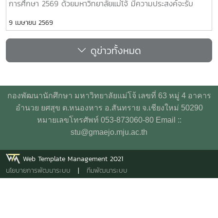
การศึกษา 2569 ด้วยมหาวิทยาลัยแม่โจ้ มีความประสงค์จะรับ
สมัครคัดเลือกบริษัทประกันอุบัติเหตุกลุ่มสำหรับนักศึกษา
9 เมษายน 2569
มหาวิทยาลัยแม่โจ้ ประจำปีการศึกษา 2569 เพื่อให้การดำเนินการ
เป็นไปด้วยความเรียบร้อย จึงประกาศรายละเอียดและเงื่อนไข ตาม
ดูข่าวทั้งหมด
เอกสารแนบดังนี้ https://maejo.link/F8gM
กองพัฒนานักศึกษา มหาวิทยาลัยแม่โจ้ เลขที่ 63 หมู่ 4 อาคาร
อำนวย ยศสุข ต.หนองหาร อ.สันทราย จ.เชียงใหม่ 50290
หมายเลขโทรศัพท์ 053-873060-80 Email ::
stu@gmaejo.mju.ac.th
Web Template Management 2021
นโยบายการพัฒนาระบบ
|
ทีมพัฒนาระบบ