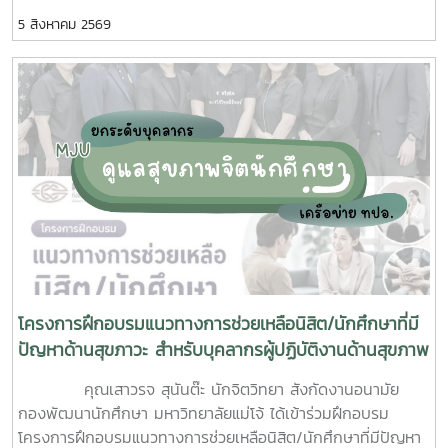
ร่วมมือจากเจ้าหน้าที่ศูนย์สุขภาพชุมชนตำบลหนองหาร และ
5 สิงหาคม 2569
นักศึกษาจิตอาสา ร่วมกันสำรวจทำลายแหล่งเพาะพันธุ์ยุงลาย
บริเวณ บ้านพักบุคลากร แฟลต และบริเวณพื้นที่่โดยรอบ
มหาวิทยาลัยแม่โจ้ ทั้งนี้ได้รับความอนุเคราะห์รถรับนักศึกษาจาก
กองกายภาพและสิ่งแวดล้อม
โครงการฝึกอบรมแนวทางการช่วยเหลือนิสิต/นักศึกษาที่มี
ปัญหาด้านสุขภาวะ สำหรับบุคลากรผู้ปฏิบัติงานด้านสุขภาพ
จิต
คุณเสาวรจ สุนันต๊ะ นักจิตวิทยา สังกัดงานอนามัย
กองพัฒนานักศึกษา มหาวิทยาลัยแม่โจ้ ได้เข้าร่วมฝึกอบรม
โครงการฝึกอบรมแนวทางการช่วยเหลือนิสิต/นักศึกษาที่มีปัญหา