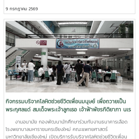
ด้านสุขภาวะสำหรับบุคลากรผู้ปฏิบัติงานด้านสุขภาพจิตระหว่างวัน
9 กรกฎาคม 2569
ที่ 6–7 กรกฎาคม 2569 ณ ห้องบรรยาย ชั้น 1 กองพัฒนานิสิต
อาคารระพีสาคริก มหาวิทยาลัยเกษตรศาสตร์ โดยมีผู้บริหารและ
บุคลากรจากทั้งเครือข่าย ทปอ. และเครือข่ายสมาคมอุดมศึกษา
เอกชนแห่งประเทศไทย (สสอท.) การอบรมครั้งนี้มุ่งเน้นการ
พัฒนาองค์ความรู้และทักษะที่จำเป็นในการดูแลนิสิตนักศึกษา
ครอบคลุมตั้งแต่:ความรู้พื้นฐานด้านสุขภาพจิต: เรียนรู้แนวโน้ม
ปัญหา และปัจจัยเสี่ยงต่าง ๆ การคัดกรองและประเมินสุขภาพจิต
เบื้องต้น: ด้วยเครื่องมือมาตรฐาน เช่น DASS-21, PHQ-9 และ
ST-5 ทักษะการให้คำปรึกษาเบื้องต้น: อาทิ การฟังอย่างตั้งรับ
(Active Listening), ความเข้าใจใส่ใจ (Empathy) และการ
ปฐมพยาบาลทางจิตใจ (Psychological First Aid: PFA)
นอกจากนี้ ยังมีการเรียนรู้ระบบการดูแลและการส่งต่อกรณีฉุกเฉิน
การทำงานร่วมกับผู้เชี่ยวชาญทางการแพทย์ ตลอดจนการติดตาม
กิจกรรมบริจาคโลหิตช่วยชีวิตเพื่อนมนุษย์ เพื่อถวายเป็น
ดูแลนิสิตอย่างต่อเนื่องสำหรับวันที่สองของการอบรม มุ่งเน้นการ
พระกุศลแด่ สมเด็จพระเจ้าลูกเธอ เจ้าฟ้าพัชรกิติยาภา นเร
จัดการสถานการณ์วิกฤตในมหาวิทยาลัย เช่น ภาวะเสี่ยงต่อการฆ่า
นทิราเทพยวดี กรมหลวงราช สาริณีสิริพัชร มหาวัชรราช
งานอนามัย กองพัฒนานักศึกษาร่วมกับงานธนาคารเลือด
ตัวตาย การทำร้ายตนเอง ความรุนแรง และการกลั่นแกล้งทาง
ธิดา
โรงพยาบาลมหาราชนครเชียงใหม่ คณะแพทยศาสตร์
ไซเบอร์ (Cyberbullying) รวมถึงการออกแบบกิจกรรมเชิง
มหาวิทยาลัยเชียงใหม่ เปิดบริการรับบริจาคโลหิตช่วยชีวิตเพื่อน
ป้องกันเพื่อสร้างความยืดหยุ่นทางใจ (Resilience) และพื้นที่