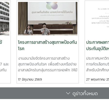
งเพาะพันธุ์ยุงลาย
กรกฎาคม 2569 ณ ห้องบรรยาย ชั้น 1 กอ
ะบริเวณพื้นที่่โดย
นิสิต อาคารระพีสาคริก มหาวิทยาลัย
ับความอนุเคราะห์รถ
เกษตรศาสตร์ โดยมีผู้บริหารและบุคลากรจากท
ิ่งแวดล้อม
ข่าย ทปอ. และเครือข่ายสมาคมอุดมศึกษาเอ
ประเทศไทย (สสอท.) การอบรมครั้งนี้มุ่งเน้
พัฒนาองค์ความรู้และทักษะที่จำเป็นในการดูแ
นักศึกษา ครอบคลุมตั้งแต่:ความรู้พื้นฐานด้
จิต: เรียนรู้แนวโน้มปัญหา และปัจจัยเสี่ยงต่
้
โครงการอาสาสร้างสุขภาพป้องกัน
ประกาศผลการ
คัดกรองและประเมินสุขภาพจิตเบื้องต้น: ด้วย
โรค
ประกันอุบัติเ
มือมาตรฐาน เช่น DASS-21, PHQ-9 และ S
นักศึกษามหาว
งานอนามัยจัดโครงการอาสาสร้าง
ประกาศมหาวิทย
ทักษะการให้คำปรึกษาเบื้องต้น: อาทิ การฟังอ
ปีการศึกษา 
17 และ
สุขภาพป้องกันโรค เพื่อสร้างเครือข่าย
การคัดเลือกบริ
รับ (Active Listening), ความเข้าใจใส่ใจ
องกัน
อาสาสมัครในกลุ่มกรรมการหอพัก ให้มี
สำหรับนักศึกษ
(Empathy) และการปฐมพยาบาลทางจิตใจ
ของ
ส่วนร่วมในการสร้างเสริมสุขภาพ
ประจำปีการศึก
(Psychological First Aid: PFA) นอกจากนี้ 
17 มิถุนายน 2569
27 พฤษภาคม 2
วบคุม
ป้องกันโรค รู้วิธีการช่วยเหลือดูแล
มหาวิทยาลัยแม
เรียนรู้ระบบการดูแลและการส่งต่อกรณีฉุกเฉ
การ
แก้ไขปัญหาสุขภาพ ในกลุ่มกรรมการ
บริษัทประกันอุ
ทำงานร่วมกับผู้เชี่ยวชาญทางการแพทย์ ต
ดูข่าวทั้งหมด
ที่จะ
หอพักด้วย ผู้นำนักศึกษา และเจ้าหน้าที่
อุบัติเหตุกลุ่
การติดตามดูแลนิสิตอย่างต่อเนื่องสำหรับวันท
 โดย
งานหอพัก โดยเชิญคุณนที ใจเปรม
มหาวิทยาลัยแม
ของการอบรม มุ่งเน้นการจัดการสถานการณ
่โจ้
ปรีดี นักวิชาการสาธารณสุขปฏิบัติการ
2569 นั้น มหา
มหาวิทยาลัย เช่น ภาวะเสี่ยงต่อการฆ่าตัวตา