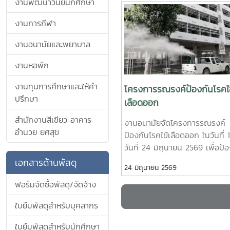
จิตอาสา ร่วมกันสำรวจทำลายแหล่
งานพัฒนาวินัยนักศึกษา
บริเวณ บ้านพักบุคลากร แฟลต แล
งานการกีฬา
รอบมหาวิทยาลัยแม่โจ้ ทั้งนี้ได้ร
รับนักศึกษาจากกองกายภาพและส
งานอนามัยและพยาบาล
งานหอพัก
งานทุนการศึกษาและให้คำ
โครงการรณรงค์ป้องกันโรคไข
ปรึกษา
เลือดออก
สำนักงานสีเขียว อาคาร
งานอนามัยจัดโครงการรณรงค์
อำนวย ยศสุข
ป้องกันโรคไข้เลือดออก ในวันที่ 
วันที่ 24 มิถุนายน 2569 เพื่อป้
การเกิดโรคไข้เลือดออกในพื้นที่
เอกสารด้านพัสดุ
24 มิถุนายน 2569
มหาวิทยาลัยแม่โจ้ และเป็นการค
เฝ้าระวังการเกิดโรค อีกทั้งเป็น
ฟอร์มจัดซื้อพัสดุ/จัดจ้าง
เตรียมความพร้อมสำหรับนักศึกษา
ใบยืมพัสดุสำหรับบุคลากร
เปิดเทอม ในปีการศึกษา 2569
เชิญเจ้าหน้าที่จากเทศบาลเมืองแม
ใบยืมพัสดุสำหรับนักศึกษา