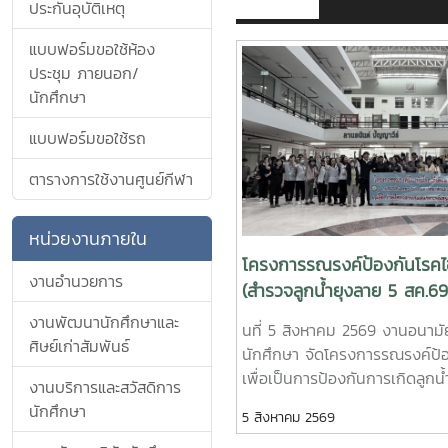
ประกันอุบัติเหตุ
แบบฟอร์มขอใช้ห้อง
ประชุม ภายนอก/
นักศึกษา
แบบฟอร์มขอใช้รถ
ตารางการใช้งานศูนย์กีฬา
หน่วยงานภายใน
โครงการรณรงค์ป้องกันโรคไ
งานอำนวยการ
(สำรวจลูกน้ำยุงลาย 5 สค.69
งานพัฒนานักศึกษาและ
นที่ 5 สิงหาคม 2569 งานอนา
ศิษย์เก่าสัมพันธ์
นักศึกษา จัดโครงการรณรงค์ป้อ
เพื่อเป็นการป้องกันการเกิดลูก
งานบริการและสวัสดิการ
ของโรคไข้เลือดออก โดยได้รับคว
นักศึกษา
5 สิงหาคม 2569
หน้าที่ศูนย์สุขภาพชุมชนตำบลห