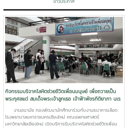
ข่าวประกาศ
กิจกรรมบริจาคโลหิตช่วยชีวิตเพื่อนมนุษย์ เพื่อถวายเป็น
พระกุศลแด่ สมเด็จพระเจ้าลูกเธอ เจ้าฟ้าพัชรกิติยาภา นเร
นทิราเทพยวดี กรมหลวงราช สาริณีสิริพัชร มหาวัชรราช
งานอนามัย กองพัฒนานักศึกษาร่วมกับงานธนาคารเลือด
ธิดา (สวนดอก 7 สค.69)
โรงพยาบาลมหาราชนครเชียงใหม่ คณะแพทยศาสตร์
มหาวิทยาลัยเชียงใหม่ เปิดบริการรับบริจาคโลหิตช่วยชีวิตเพื่อน