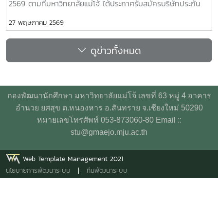
2569 ตามที่มหาวิทยาลัยแม่โจ้ ได้ประกาศรับสมัครบริษัทประกัน
อุบัติเหตุเพื่อจัดทำประกันอุบัติเหตุกลุ่มสำหรับนักศึกษา
27 พฤษภาคม 2569
มหาวิทยาลัยแม่โจ้ ประจำปีการศึกษา 2569 นั้น มหาวิทยาลัยฯ ได้
พิจารณาคัดเลือกให้ บริษัท เออร์โกประกันภัย (ประเทศไทย)
ดูข่าวทั้งหมด
จำกัด (มหาชน) เป็นผู้จัดทำประกันอุบัติเหตุกลุ่มสำหรับนักศึกษา
มหาวิทยาลัยแม่โจ้ ประจำปีการศึกษา 2569 ประกาศ ณ วันที่
พฤษภาคม พ.ศ. 2569 คลิกดูประกาศ
กองพัฒนานักศึกษา มหาวิทยาลัยแม่โจ้ เลขที่ 63 หมู่ 4 อาคาร
อำนวย ยศสุข ต.หนองหาร อ.สันทราย จ.เชียงใหม่ 50290
หมายเลขโทรศัพท์ 053-873060-80 Email ::
stu@gmaejo.mju.ac.th
Web Template Management 2021
นโยบายการพัฒนาระบบ
|
ทีมพัฒนาระบบ