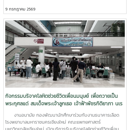
ด้านสุขภาวะสำหรับบุคลากรผู้ปฏิบัติงานด้านสุขภาพจิตระหว่างวัน
9 กรกฎาคม 2569
ที่ 6–7 กรกฎาคม 2569 ณ ห้องบรรยาย ชั้น 1 กองพัฒนานิสิต
อาคารระพีสาคริก มหาวิทยาลัยเกษตรศาสตร์ โดยมีผู้บริหารและ
บุคลากรจากทั้งเครือข่าย ทปอ. และเครือข่ายสมาคมอุดมศึกษา
เอกชนแห่งประเทศไทย (สสอท.) การอบรมครั้งนี้มุ่งเน้นการ
พัฒนาองค์ความรู้และทักษะที่จำเป็นในการดูแลนิสิตนักศึกษา
ครอบคลุมตั้งแต่:ความรู้พื้นฐานด้านสุขภาพจิต: เรียนรู้แนวโน้ม
ปัญหา และปัจจัยเสี่ยงต่าง ๆ การคัดกรองและประเมินสุขภาพจิต
เบื้องต้น: ด้วยเครื่องมือมาตรฐาน เช่น DASS-21, PHQ-9 และ
ST-5 ทักษะการให้คำปรึกษาเบื้องต้น: อาทิ การฟังอย่างตั้งรับ
(Active Listening), ความเข้าใจใส่ใจ (Empathy) และการ
ปฐมพยาบาลทางจิตใจ (Psychological First Aid: PFA)
นอกจากนี้ ยังมีการเรียนรู้ระบบการดูแลและการส่งต่อกรณีฉุกเฉิน
การทำงานร่วมกับผู้เชี่ยวชาญทางการแพทย์ ตลอดจนการติดตาม
กิจกรรมบริจาคโลหิตช่วยชีวิตเพื่อนมนุษย์ เพื่อถวายเป็น
ดูแลนิสิตอย่างต่อเนื่องสำหรับวันที่สองของการอบรม มุ่งเน้นการ
พระกุศลแด่ สมเด็จพระเจ้าลูกเธอ เจ้าฟ้าพัชรกิติยาภา นเร
จัดการสถานการณ์วิกฤตในมหาวิทยาลัย เช่น ภาวะเสี่ยงต่อการฆ่า
นทิราเทพยวดี กรมหลวงราช สาริณีสิริพัชร มหาวัชรราช
งานอนามัย กองพัฒนานักศึกษาร่วมกับงานธนาคารเลือด
ตัวตาย การทำร้ายตนเอง ความรุนแรง และการกลั่นแกล้งทาง
ธิดา
โรงพยาบาลมหาราชนครเชียงใหม่ คณะแพทยศาสตร์
ไซเบอร์ (Cyberbullying) รวมถึงการออกแบบกิจกรรมเชิง
มหาวิทยาลัยเชียงใหม่ เปิดบริการรับบริจาคโลหิตช่วยชีวิตเพื่อน