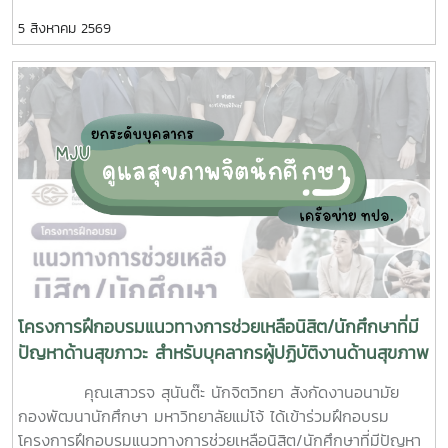
ร่วมมือจากเจ้าหน้าที่ศูนย์สุขภาพชุมชนตำบลหนองหาร และ
5 สิงหาคม 2569
นักศึกษาจิตอาสา ร่วมกันสำรวจทำลายแหล่งเพาะพันธุ์ยุงลาย
บริเวณ บ้านพักบุคลากร แฟลต และบริเวณพื้นที่่โดยรอบ
มหาวิทยาลัยแม่โจ้ ทั้งนี้ได้รับความอนุเคราะห์รถรับนักศึกษาจาก
กองกายภาพและสิ่งแวดล้อม
โครงการฝึกอบรมแนวทางการช่วยเหลือนิสิต/นักศึกษาที่มี
ปัญหาด้านสุขภาวะ สำหรับบุคลากรผู้ปฏิบัติงานด้านสุขภาพ
จิต
คุณเสาวรจ สุนันต๊ะ นักจิตวิทยา สังกัดงานอนามัย
กองพัฒนานักศึกษา มหาวิทยาลัยแม่โจ้ ได้เข้าร่วมฝึกอบรม
โครงการฝึกอบรมแนวทางการช่วยเหลือนิสิต/นักศึกษาที่มีปัญหา