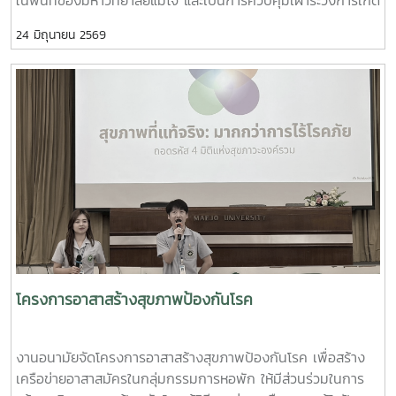
โรค อีกทั้งเป็นการเตรียมความพร้อมสำหรับนักศึกษาที่จะเปิด
24 มิถุนายน 2569
เทอม ในปีการศึกษา 2569 โดยเชิญเจ้าหน้าที่จากเทศบาลเมือง
แม่โจ้มาพ่นฝอยละอองกำจัดยุง บริเวณหอพักนักศึกษา สวนป่า
บ้านพักบุคลากร และบริเวณโดยรอบมหาวิทยาลัย ทั้งนี้ ทีมงานผู้
บริหารจากเทศบาลเมืองแม่โจ้ ได้มอบทรายอะเบทให้แก่งานอนามัย
ไว้เพื่อกำจัดลูกน้ำยุงลาย โดยการประชาสัมพันธ์ให้ทุกหน่วยงานที่
มีความต้องการทรายอะเบท สามารถมารับได้ที่งานอนามัย กอง
พัฒนานักศึกษา อาคารอำนวย ยศสุข
โครงการอาสาสร้างสุขภาพป้องกันโรค
งานอนามัยจัดโครงการอาสาสร้างสุขภาพป้องกันโรค เพื่อสร้าง
เครือข่ายอาสาสมัครในกลุ่มกรรมการหอพัก ให้มีส่วนร่วมในการ