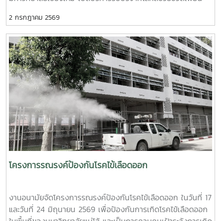
ป้องกันเพื่อสร้างความยืดหยุ่นทางใจ (Resilience) และพื้นที่
มนุษย์ เพื่อถวายเป็นพระกุศลแด่ สมเด็จพระเจ้าลูกเธอ เจ้าฟ้าพัช
ปลอดภัย (Safe Space) ให้เกิดขึ้นในมหาวิทยาลัยช่วงท้ายของ
2 กรกฎาคม 2569
รกิติยาภา นเรนทิราเทพยวดี กรมหลวงราช สาริณีสิริพัชร มหา
การอบรมยังให้ความสำคัญกับการดูแลสุขภาพจิตของบุคลากรผู้
วัชรราชธิดา ในวันที่ 1 และ 2 กรกฎาคม 2569 เวลา 09.00 –
ปฏิบัติงาน โดยเฉพาะการป้องกันภาวะหมดไฟ (Burnout) การ
14.00 น. ณ ลานอนันต์ ปัญญาวีร์ อาคารอำนวย ยศสุข
พัฒนาทักษะการเมตตาต่อตนเอง (Self-Compassion) พร้อม
นักศึกษาที่เข้าร่วมบริจาคจะได้ชั่วโมงกิจกรรมด้านจิตอาสา ครั้งละ
เปิดเวที "Mental Health Talk" เพื่อแลกเปลี่ยนประสบการณ์
8 ชั่วโมง- วันที่ 1กรกฏาคม 2569 มีผู้ประสงค์บริจาคโลหิต
สะท้อนปัญหา และร่วมหาแนวทางพัฒนางานด้านสุขภาวะใน
จำนวน 91 คน ผ่านเกณฑ์สามารถบริจาคโลหิตได้ จำนวน 41 คน
สถาบันอุดมศึกษา โครงการนี้ถือเป็นอีกหนึ่งกลไกสำคัญในการขับ
( 18,450 CC.) - วันที่ 2 กรกฏาคม 2569 มีผู้ประสงค์บริจาค
เคลื่อน “ระบบนิเวศสุขภาวะนิสิต” ของมหาวิทยาลัยไทย ที่มุ่งสร้าง
โลหิต จำนวน 125 คน ผ่านเกณฑ์สามารถบริจาคโลหิตได้ จำนวน
บุคลากรผู้ดูแลนิสิตให้มีความพร้อมทั้งด้านความรู้ ทักษะ และหัวใจ
72 คน (32,400 CC.)
ที่เข้าใจ เพื่อให้นิสิตทุกคนสามารถเรียนรู้และใช้ชีวิตในรั้ว
มหาวิทยาลัยได้อย่างมีความสุขและยั่งยืน ทั้งนี้ โครงการดังกล่าว
ได้รับงบประมาณสนับสนุนจากที่ประชุมอธิการบดีแห่งประเทศไทย
เอื้อเฟื้อสถานที่โดยมหาวิทยาลัยเกษตรศาสตร์
โครงการรณรงค์ป้องกันโรคไข้เลือดออก
งานอนามัยจัดโครงการรณรงค์ป้องกันโรคไข้เลือดออก ในวันที่ 17
และวันที่ 24 มิถุนายน 2569 เพื่อป้องกันการเกิดโรคไข้เลือดออก
ในพื้นที่ของมหาวิทยาลัยแม่โจ้ และเป็นการควบคุมเฝ้าระวังการเกิด