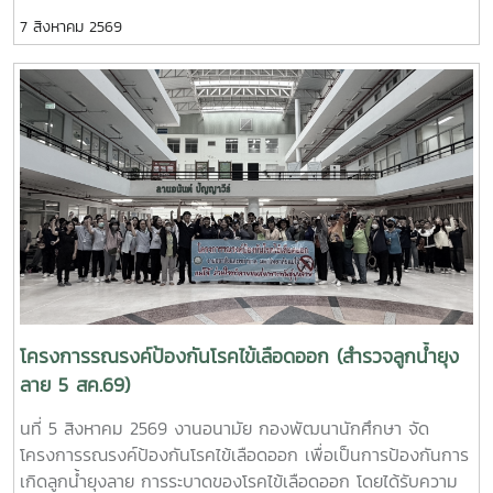
มนุษย์ เพื่อถวายเป็นพระกุศลแด่ สมเด็จพระเจ้าลูกเธอ เจ้าฟ้าพัช
7 สิงหาคม 2569
รกิติยาภา นเรนทิราเทพยวดี กรมหลวงราช สาริณีสิริพัชร มหา
วัชรราชธิดา ในวันที่ 7 สิงหาคม 2569 เวลา 09.00 – 14.00
น. ณ ลานอนันต์ ปัญญาวีร์ อาคารอำนวย ยศสุขนักศึกษาที่เข้า
ร่วมบริจาคจะได้ชั่วโมงกิจกรรมด้านจิตอาสา ครั้งละ 8 ชั่วโมง-
วันที่ 7 สิงหาคม 2569 มีผู้ประสงค์บริจาคโลหิต จำนวน 95 คน
ผ่านเกณฑ์สามารถบริจาคโลหิตได้ จำนวน 63 คน ( 28,350 CC.)
โครงการรณรงค์ป้องกันโรคไข้เลือดออก (สำรวจลูกน้ำยุง
ลาย 5 สค.69)
นที่ 5 สิงหาคม 2569 งานอนามัย กองพัฒนานักศึกษา จัด
โครงการรณรงค์ป้องกันโรคไข้เลือดออก เพื่อเป็นการป้องกันการ
เกิดลูกน้ำยุงลาย การระบาดของโรคไข้เลือดออก โดยได้รับความ