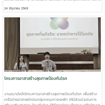
โรค อีกทั้งเป็นการเตรียมความพร้อมสำหรับนักศึกษาที่จะเปิด
24 มิถุนายน 2569
เทอม ในปีการศึกษา 2569 โดยเชิญเจ้าหน้าที่จากเทศบาลเมือง
แม่โจ้มาพ่นฝอยละอองกำจัดยุง บริเวณหอพักนักศึกษา สวนป่า
บ้านพักบุคลากร และบริเวณโดยรอบมหาวิทยาลัย ทั้งนี้ ทีมงานผู้
บริหารจากเทศบาลเมืองแม่โจ้ ได้มอบทรายอะเบทให้แก่งานอนามัย
ไว้เพื่อกำจัดลูกน้ำยุงลาย โดยการประชาสัมพันธ์ให้ทุกหน่วยงานที่
มีความต้องการทรายอะเบท สามารถมารับได้ที่งานอนามัย กอง
พัฒนานักศึกษา อาคารอำนวย ยศสุข
โครงการอาสาสร้างสุขภาพป้องกันโรค
งานอนามัยจัดโครงการอาสาสร้างสุขภาพป้องกันโรค เพื่อสร้าง
เครือข่ายอาสาสมัครในกลุ่มกรรมการหอพัก ให้มีส่วนร่วมในการ
สร้างเสริมสุขภาพ ป้องกันโรค รู้วิธีการช่วยเหลือดูแล แก้ไขปัญหา