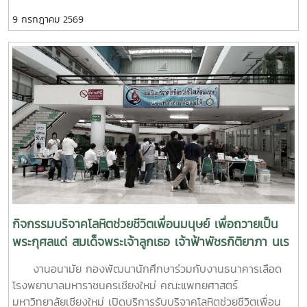
ด้านสุขภาวะสำหรับบุคลากรผู้ปฏิบัติงานด้านสุขภาพจิตระหว่างวัน
9 กรกฎาคม 2569
ที่ 6–7 กรกฎาคม 2569 ณ ห้องบรรยาย ชั้น 1 กองพัฒนานิสิต
อาคารระพีสาคริก มหาวิทยาลัยเกษตรศาสตร์ โดยมีผู้บริหารและ
บุคลากรจากทั้งเครือข่าย ทปอ. และเครือข่ายสมาคมอุดมศึกษา
เอกชนแห่งประเทศไทย (สสอท.) การอบรมครั้งนี้มุ่งเน้นการ
พัฒนาองค์ความรู้และทักษะที่จำเป็นในการดูแลนิสิตนักศึกษา
ครอบคลุมตั้งแต่:ความรู้พื้นฐานด้านสุขภาพจิต: เรียนรู้แนวโน้ม
ปัญหา และปัจจัยเสี่ยงต่าง ๆ การคัดกรองและประเมินสุขภาพจิต
เบื้องต้น: ด้วยเครื่องมือมาตรฐาน เช่น DASS-21, PHQ-9 และ
ST-5 ทักษะการให้คำปรึกษาเบื้องต้น: อาทิ การฟังอย่างตั้งรับ
(Active Listening), ความเข้าใจใส่ใจ (Empathy) และการ
ปฐมพยาบาลทางจิตใจ (Psychological First Aid: PFA)
นอกจากนี้ ยังมีการเรียนรู้ระบบการดูแลและการส่งต่อกรณีฉุกเฉิน
การทำงานร่วมกับผู้เชี่ยวชาญทางการแพทย์ ตลอดจนการติดตาม
กิจกรรมบริจาคโลหิตช่วยชีวิตเพื่อนมนุษย์ เพื่อถวายเป็น
ดูแลนิสิตอย่างต่อเนื่องสำหรับวันที่สองของการอบรม มุ่งเน้นการ
พระกุศลแด่ สมเด็จพระเจ้าลูกเธอ เจ้าฟ้าพัชรกิติยาภา นเร
จัดการสถานการณ์วิกฤตในมหาวิทยาลัย เช่น ภาวะเสี่ยงต่อการฆ่า
นทิราเทพยวดี กรมหลวงราช สาริณีสิริพัชร มหาวัชรราช
งานอนามัย กองพัฒนานักศึกษาร่วมกับงานธนาคารเลือด
ตัวตาย การทำร้ายตนเอง ความรุนแรง และการกลั่นแกล้งทาง
ธิดา
โรงพยาบาลมหาราชนครเชียงใหม่ คณะแพทยศาสตร์
ไซเบอร์ (Cyberbullying) รวมถึงการออกแบบกิจกรรมเชิง
มหาวิทยาลัยเชียงใหม่ เปิดบริการรับบริจาคโลหิตช่วยชีวิตเพื่อน
ป้องกันเพื่อสร้างความยืดหยุ่นทางใจ (Resilience) และพื้นที่