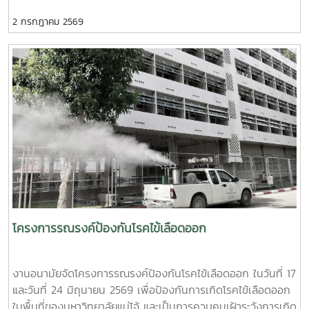
มนุษย์ เพื่อถวายเป็นพระกุศลแด่ สมเด็จพระเจ้าลูกเธอ เจ้าฟ้าพัช
ปลอดภัย (Safe Space) ให้เกิดขึ้นในมหาวิทยาลัยช่วงท้ายของ
2 กรกฎาคม 2569
รกิติยาภา นเรนทิราเทพยวดี กรมหลวงราช สาริณีสิริพัชร มหา
การอบรมยังให้ความสำคัญกับการดูแลสุขภาพจิตของบุคลากรผู้
วัชรราชธิดา ในวันที่ 1 และ 2 กรกฎาคม 2569 เวลา 09.00 –
ปฏิบัติงาน โดยเฉพาะการป้องกันภาวะหมดไฟ (Burnout) การ
14.00 น. ณ ลานอนันต์ ปัญญาวีร์ อาคารอำนวย ยศสุข
พัฒนาทักษะการเมตตาต่อตนเอง (Self-Compassion) พร้อม
นักศึกษาที่เข้าร่วมบริจาคจะได้ชั่วโมงกิจกรรมด้านจิตอาสา ครั้งละ
เปิดเวที "Mental Health Talk" เพื่อแลกเปลี่ยนประสบการณ์
8 ชั่วโมง- วันที่ 1กรกฏาคม 2569 มีผู้ประสงค์บริจาคโลหิต
สะท้อนปัญหา และร่วมหาแนวทางพัฒนางานด้านสุขภาวะใน
จำนวน 91 คน ผ่านเกณฑ์สามารถบริจาคโลหิตได้ จำนวน 41 คน
สถาบันอุดมศึกษา โครงการนี้ถือเป็นอีกหนึ่งกลไกสำคัญในการขับ
( 18,450 CC.) - วันที่ 2 กรกฏาคม 2569 มีผู้ประสงค์บริจาค
เคลื่อน “ระบบนิเวศสุขภาวะนิสิต” ของมหาวิทยาลัยไทย ที่มุ่งสร้าง
โลหิต จำนวน 125 คน ผ่านเกณฑ์สามารถบริจาคโลหิตได้ จำนวน
บุคลากรผู้ดูแลนิสิตให้มีความพร้อมทั้งด้านความรู้ ทักษะ และหัวใจ
72 คน (32,400 CC.)
ที่เข้าใจ เพื่อให้นิสิตทุกคนสามารถเรียนรู้และใช้ชีวิตในรั้ว
มหาวิทยาลัยได้อย่างมีความสุขและยั่งยืน ทั้งนี้ โครงการดังกล่าว
ได้รับงบประมาณสนับสนุนจากที่ประชุมอธิการบดีแห่งประเทศไทย
เอื้อเฟื้อสถานที่โดยมหาวิทยาลัยเกษตรศาสตร์
โครงการรณรงค์ป้องกันโรคไข้เลือดออก
งานอนามัยจัดโครงการรณรงค์ป้องกันโรคไข้เลือดออก ในวันที่ 17
และวันที่ 24 มิถุนายน 2569 เพื่อป้องกันการเกิดโรคไข้เลือดออก
ในพื้นที่ของมหาวิทยาลัยแม่โจ้ และเป็นการควบคุมเฝ้าระวังการเกิด