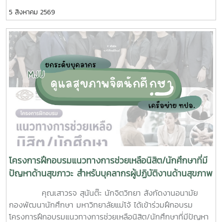
ร่วมมือจากเจ้าหน้าที่ศูนย์สุขภาพชุมชนตำบลหนองหาร และ
5 สิงหาคม 2569
นักศึกษาจิตอาสา ร่วมกันสำรวจทำลายแหล่งเพาะพันธุ์ยุงลาย
บริเวณ บ้านพักบุคลากร แฟลต และบริเวณพื้นที่่โดยรอบ
มหาวิทยาลัยแม่โจ้ ทั้งนี้ได้รับความอนุเคราะห์รถรับนักศึกษาจาก
กองกายภาพและสิ่งแวดล้อม
โครงการฝึกอบรมแนวทางการช่วยเหลือนิสิต/นักศึกษาที่มี
ปัญหาด้านสุขภาวะ สำหรับบุคลากรผู้ปฏิบัติงานด้านสุขภาพ
จิต
คุณเสาวรจ สุนันต๊ะ นักจิตวิทยา สังกัดงานอนามัย
กองพัฒนานักศึกษา มหาวิทยาลัยแม่โจ้ ได้เข้าร่วมฝึกอบรม
โครงการฝึกอบรมแนวทางการช่วยเหลือนิสิต/นักศึกษาที่มีปัญหา