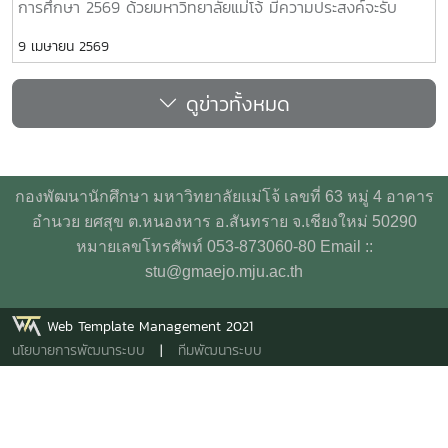
การศึกษา 2569 ด้วยมหาวิทยาลัยแม่โจ้ มีความประสงค์จะรับ
สมัครคัดเลือกบริษัทประกันอุบัติเหตุกลุ่มสำหรับนักศึกษา
9 เมษายน 2569
มหาวิทยาลัยแม่โจ้ ประจำปีการศึกษา 2569 เพื่อให้การดำเนินการ
เป็นไปด้วยความเรียบร้อย จึงประกาศรายละเอียดและเงื่อนไข ตาม
ดูข่าวทั้งหมด
เอกสารแนบดังนี้ https://maejo.link/F8gM
กองพัฒนานักศึกษา มหาวิทยาลัยแม่โจ้ เลขที่ 63 หมู่ 4 อาคาร
อำนวย ยศสุข ต.หนองหาร อ.สันทราย จ.เชียงใหม่ 50290
หมายเลขโทรศัพท์ 053-873060-80 Email ::
stu@gmaejo.mju.ac.th
Web Template Management 2021
นโยบายการพัฒนาระบบ
|
ทีมพัฒนาระบบ